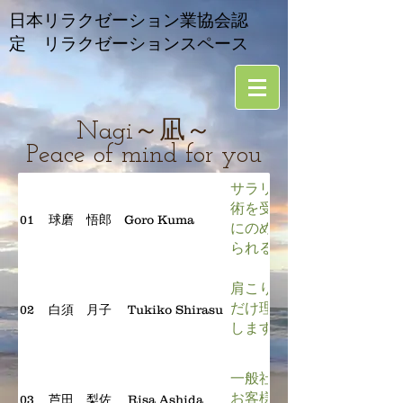
​日本リラクゼーション業協会認
定 リラクゼーションスペース
Nagi～凪～
Peace of mind for you
サラリーマンの頃に、仕事
術を受けてびっくりするく
01
球磨 悟郎 Goro Kuma
にのめり込んでしまいまし
られるよう精一杯もませて
肩こり・腰痛を日々体感し
だけ理解できるんです。お
02
白須 月子 Tukiko Shirasu
します。
一般社団法人日本セラピス
​お客様おひとりおひとり
03
芦田 梨佐 Risa Ashida