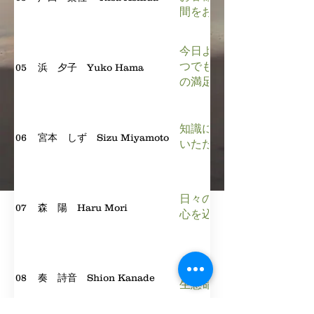
間をお届けします。ご来店
​今日より明日 明日より
つでも増やすよう頑張って
05
浜 夕子 Yuko Hama
の満足度が上がっていくよ
知識に裏打ちされた技術と
06
宮本 しず Sizu Miyamoto
いただきます
日々のお疲れを忘れてゆっ
07
森 陽 Haru Mori
​心を込めて施術させてい
凪の研修から誕生したセラ
08
奏 詩音 Shion Kanade
生懸命 丁寧に 施術させ