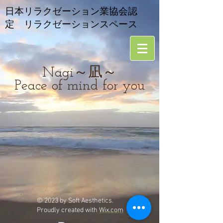
​日本リラクゼーション業協会認
定 リラクゼーションスペース
Nagi～凪～
Peace of mind for you
© 2023 by Soft Aesthetics.
Proudly created with
Wix.com